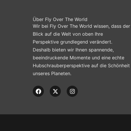
Über Fly Over The World
Wir bei Fly Over The World wissen, dass der
Blick auf die Welt von oben Ihre
Perspektive grundlegend verändert.
Deshalb bieten wir Ihnen spannende,
beeindruckende Momente und eine echte
Hubschrauberperspektive auf die Schönheit
unseres Planeten.
F
X
I
a
-
n
c
t
s
e
w
t
b
i
a
o
t
g
o
t
r
k
e
a