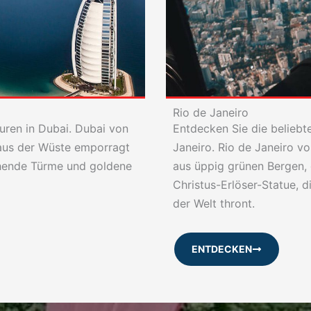
Rio de Janeiro
uren in Dubai. Dubai von
Entdecken Sie die beliebt
 aus der Wüste emporragt
Janeiro. Rio de Janeiro v
chende Türme und goldene
aus üppig grünen Bergen,
Christus-Erlöser-Statue, 
der Welt thront.
ENTDECKEN