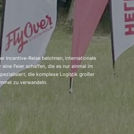
r Incentive-Reise belohnen, internationale
eine Feier schaffen, die es nur einmal im
spezialisiert, die komplexe Logistik großer
immel zu verwandeln.